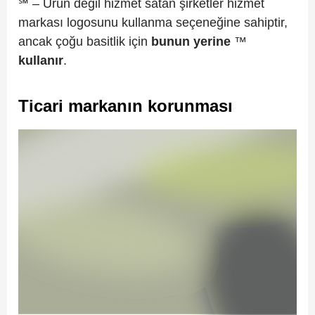
℠ – Ürün değil hizmet satan şirketler hizmet
markası logosunu kullanma seçeneğine sahiptir,
ancak çoğu basitlik için
bunun
yerine
™
kullanır
.
Ticari markanın korunması