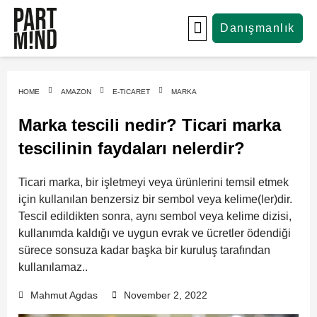
Skip
to
Danışmanlık
content
SATIŞ SONRASI
HOME
AMAZON
E-TICARET
MARKA
Marka tescili nedir? Ticari marka
tescilinin faydaları nelerdir?
Ticari marka, bir işletmeyi veya ürünlerini temsil etmek
için kullanılan benzersiz bir sembol veya kelime(ler)dir.
Tescil edildikten sonra, aynı sembol veya kelime dizisi,
kullanımda kaldığı ve uygun evrak ve ücretler ödendiği
sürece sonsuza kadar başka bir kuruluş tarafından
kullanılamaz..
Mahmut Agdas
November 2, 2022