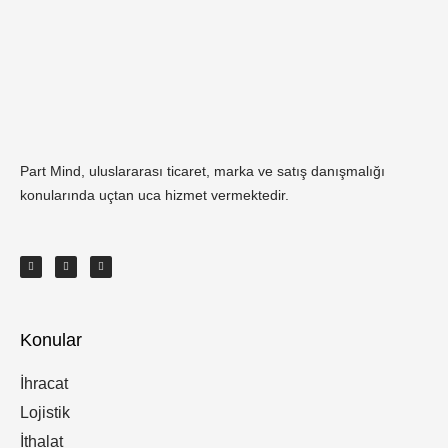
Part Mind, uluslararası ticaret, marka ve satış danışmalığı
konularında uçtan uca hizmet vermektedir.
I
F
T
n
a
w
s
c
i
t
e
t
a
b
t
g
o
e
r
o
r
a
k
m
-
f
Konular
İhracat
Lojistik
İthalat